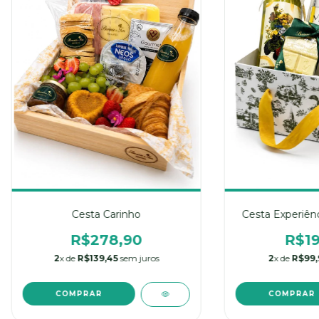
Cesta Carinho
Cesta Experiênc
R$278,90
R$19
2
x de
R$139,45
sem juros
2
x de
R$99,